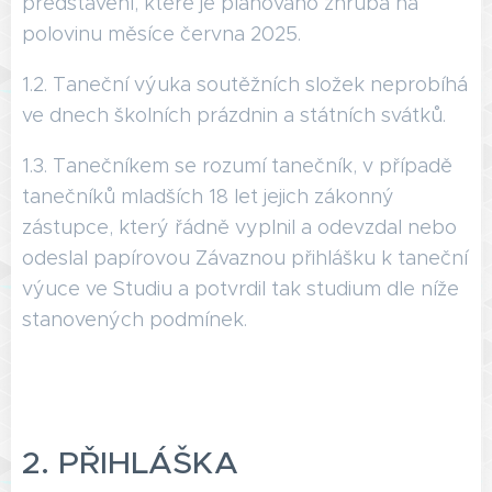
představení, které je plánováno zhruba na
polovinu měsíce června 2025.
1.2. Taneční výuka soutěžních složek neprobíhá
ve dnech školních prázdnin a státních svátků.
1.3. Tanečníkem se rozumí tanečník, v případě
tanečníků mladších 18 let jejich zákonný
zástupce, který řádně vyplnil a odevzdal nebo
odeslal papírovou Závaznou přihlášku k taneční
výuce ve Studiu a potvrdil tak studium dle níže
stanovených podmínek.
2. PŘIHLÁŠKA