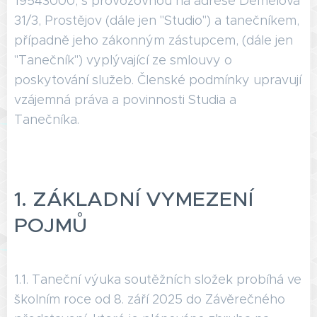
19543000, s provozovnou na adrese Demelova
31/3, Prostějov (dále jen "Studio") a tanečníkem,
případně jeho zákonným zástupcem, (dále jen
"Tanečník") vyplývající ze smlouvy o
poskytování služeb. Členské podmínky upravují
vzájemná práva a povinnosti Studia a
Tanečníka.
1. ZÁKLADNÍ VYMEZENÍ
POJMŮ
1.1. Taneční výuka soutěžních složek probíhá ve
školním roce od 8. září 2025 do Závěrečného