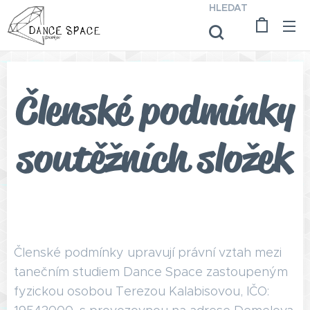
HLEDAT
Členské podmínky
soutěžních složek
Členské podmínky upravují právní vztah mezi
tanečním studiem Dance Space zastoupeným
fyzickou osobou Terezou Kalabisovou, IČO: