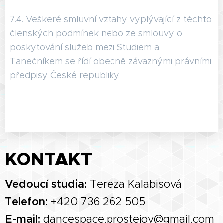
7.4. Veškeré smluvní vztahy vyplývající z těchto
členských podmínek nebo ze smlouvy o
poskytování služeb mezi Studiem a
Tanečníkem se řídí obecně závaznými právními
předpisy České republiky.
KONTAKT
Vedoucí studia:
Tereza Kalabisová
Telefon:
+420 736 262 505
E-mail:
dancespace.prostejov@gmail.com