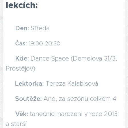
lekcích:
🗓️
Den:
Středa
🕖
Čas:
19:00-20:30
📍
Kde:
Dance Space (Demelova 31/3,
Prostějov)
💃
L
ektorka:
Tereza Kalabisová
🏆 Soutěže:
Ano, za sezónu celkem 4
👧🏻 Věk:
tanečníci narozeni v roce 2013
a starší