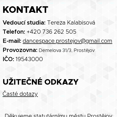
KONTAKT
Vedoucí studia:
Tereza Kalabisová
Telefon:
+420 736 262 505
E-mail:
dancespace.prostejov@gmail.com
Provozovna:
Demelova 31/3, Prostějov
IČO:
19543000
UŽITEČNÉ ODKAZY
Časté dotazy
Děkujeme statutárnímu městu Prostějov