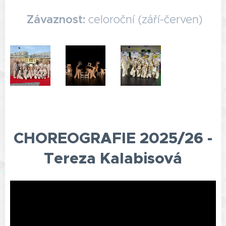
🔒
Závaznost:
celoroční (září-červen)
CHOREOGRAFIE 2025/26 -
Tereza Kalabisová