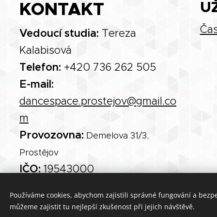
KONTAKT
U
Čas
Vedoucí studia:
Tereza
Kalabisová
Telefon:
+420 736 262 505
E-mail:
dancespace.prostejov@gmail.co
m
Provozovna:
Demelova 31/3,
Prostějov
IČO:
19543000
Používáme cookies, abychom zajistili správné fungování a bezp
můžeme zajistit tu nejlepší zkušenost při jejich návštěvě.