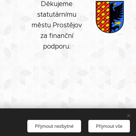
Děkujeme
statutárnímu
městu Prostějov
za finanční
podporu.
Přijmout nezbytné
Přijmout vše