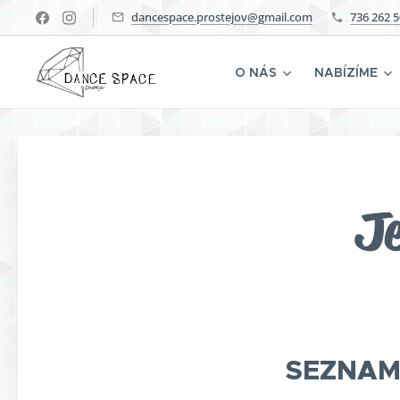
dancespace.prostejov@gmail.com
736 262 
O NÁS
NABÍZÍME
J
SEZNAMO