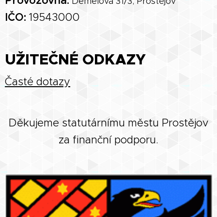
Provozovna:
Demelova 31/3, Prostějov
IČO:
19543000
UŽITEČNÉ ODKAZY
Časté dotazy
Děkujeme statutárnímu městu Prostějov
za finanční podporu.