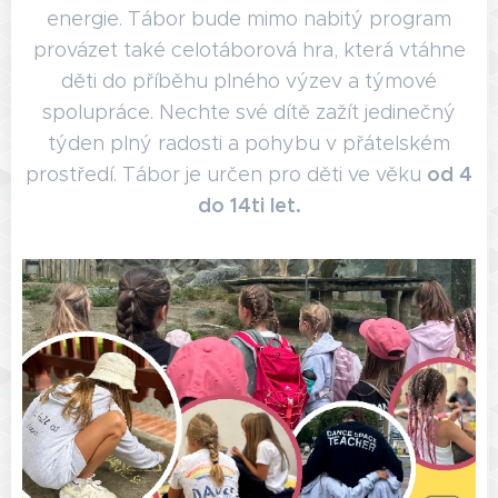
energie. Tábor bude mimo nabitý program
provázet také celotáborová hra, která vtáhne
děti do příběhu plného výzev a týmové
spolupráce. Nechte své dítě zažít jedinečný
týden plný radosti a pohybu v přátelském
od 4
prostředí. Tábor je určen pro děti ve věku
do 14ti let.