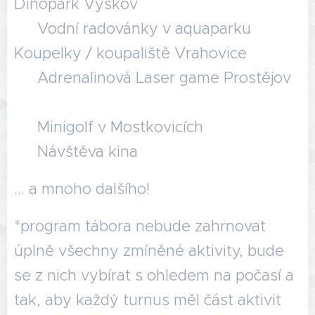
Dinopark Vyškov 🦁
✅ Vodní radovánky v aquaparku
Koupelky / koupaliště Vrahovice 🌊
✅ Adrenalinová Laser game Prostějov
🔫
✅ Minigolf v Mostkovicích ⛳
✅ Návštěva kina 🎬
… a mnoho dalšího!
*program tábora nebude zahrnovat
úplně všechny zmíněné aktivity, bude
se z nich vybírat s ohledem na počasí a
tak, aby každý turnus měl část aktivit