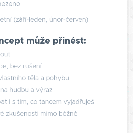
mezeno
letní (září-leden, únor-červen)
oncept může přinést:
nout
be, bez rušení
vlastního těla a pohybu
í na hudbu a výraz
at i s tím, co tancem vyjadřuješ
é zkušenosti mimo běžné