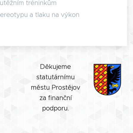
outěžním tréninkům
tereotypu a tlaku na výkon
Děkujeme
statutárnímu
městu Prostějov
za finanční
podporu.