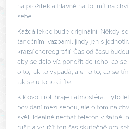
na prožitek a hlavně na to, mít na chvíl
sebe.
Každá lekce bude originální. Někdy se
tanečními vazbami, jindy jen s jednotl
kratší choreografií. Čas od času budou
aby se dalo víc ponořit do toho, co se 
o to, jak to vypadá, ale i o to, co se tí
jak se u toho cítíte.
Klíčovou roli hraje i atmosféra. Tyto l
povídání mezi sebou, ale o tom na chv
svět. Ideálně nechat telefon v šatně, 
rušit a využít ten čas skutečně pro se