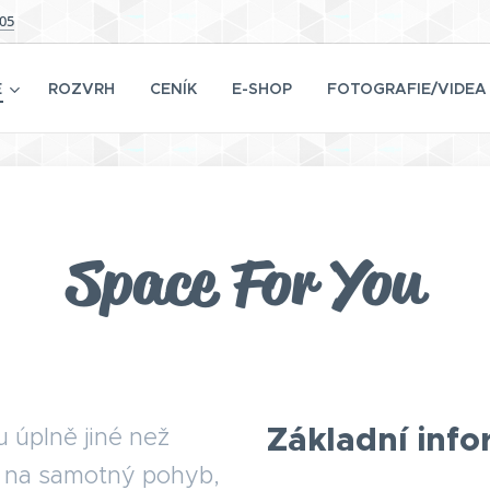
505
E
ROZVRH
CENÍK
E-SHOP
FOTOGRAFIE/VIDEA
Space For You
Základní inf
u úplně jiné než
e na samotný pohyb,