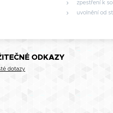
zpestření k s
uvolnění od s
ŽITEČNÉ ODKAZY
té dotazy