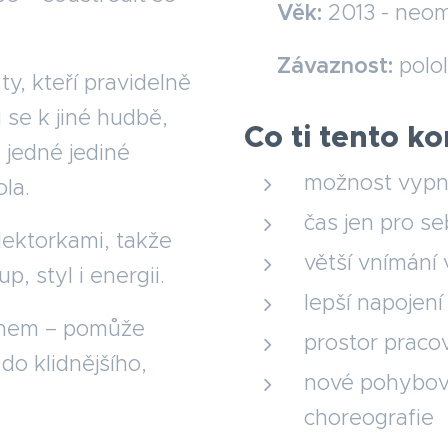
👧🏻 Věk:
2013 - neo
🔒
Závaznost:
polo
ty, kteří pravidelně
 se k jiné hudbě,
Co ti tento k
 jedné jediné
možnost vyp
ola.
čas jen pro se
lektorkami, takže
větší vnímání 
p, styl i energii.
lepší napojen
 dnem – pomůže
prostor pracov
 do klidnějšího,
nové pohybov
choreografie