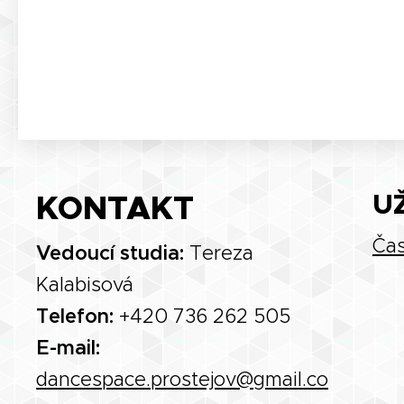
KONTAKT
U
Čas
Vedoucí studia:
Tereza
Kalabisová
Telefon:
+420 736 262 505
E-mail:
dancespace.prostejov@gmail.co