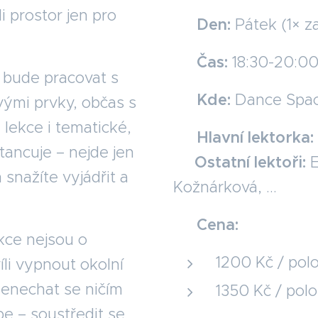
i prostor jen pro
🗓️
Den:
Pátek (1× za
🕖
Čas:
18:30-20:00 
 bude pracovat s
📍
Kde:
Dance Space
ivými prvky, občas s
 lekce i tematické,
💃
Hlavní lektorka:
tancuje – nejde jen
Ostatní lektoři:
E
m snažíte vyjádřit a
Kožnárková, ...
💸
Cena:
ekce nejsou o
1200 Kč / polo
íli vypnout okolní
nenechat se ničím
1350 Kč / polo
be – soustředit se