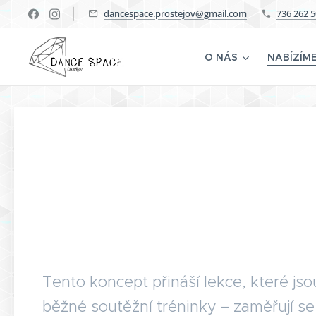
dancespace.prostejov@gmail.com
736 262 
O NÁS
NABÍZÍM
Tento koncept přináší lekce, které jso
běžné soutěžní tréninky – zaměřují s