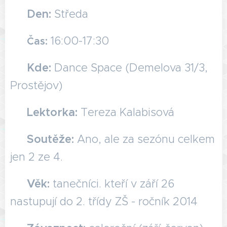
🗓️
Den:
Středa
🕖
16:00-17:30
Čas:
📍
Kde:
Dance Space (Demelova 31/3,
Prostějov)
💃
L
ektorka:
Tereza Kalabisová
🏆 Soutěže:
Ano, ale za sezónu celkem
jen 2 ze 4.
👧🏻 Věk:
tanečníci. kteří v září 26
nastupují do 2. třídy ZŠ - ročník 2014