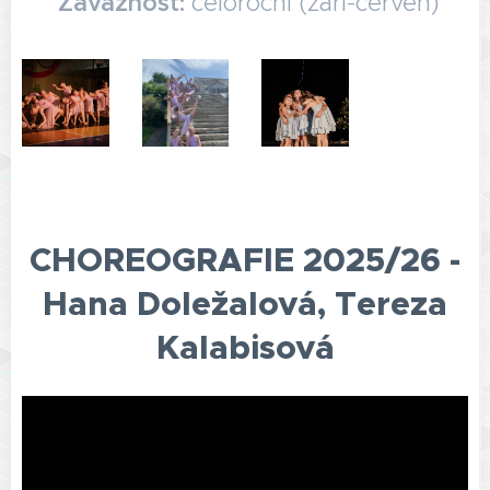
🔒
Závaznost:
celoroční (září-červen)
CHOREOGRAFIE 2025/26 -
Hana Doležalová, Tereza
Kalabisová