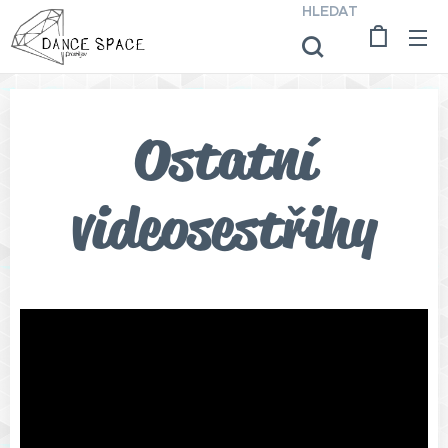
HLEDAT
Ostatní
videosestřihy