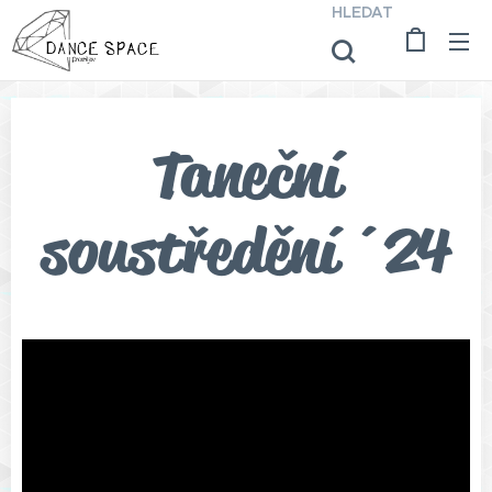
HLEDAT
Taneční
soustředění ´24