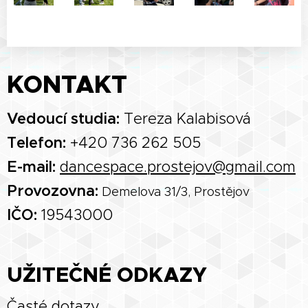
KONTAKT
Vedoucí studia:
Tereza Kalabisová
Telefon:
+420 736 262 505
E-mail:
dancespace.prostejov@gmail.com
Provozovna:
Demelova 31/3, Prostějov
IČO:
19543000
UŽITEČNÉ ODKAZY
Časté dotazy